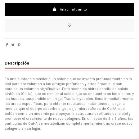
Añadir al carrito
Descripción
Es una sustancia similar a un relleno que se inyecta profundamente en la
piel para dar volumen a las arrugas profundas y otras áreas que han
perdido un volumen significativo. Está hecho de hidroxiapatita de calcio
sintética (CaHa), que es similar al calcio que se encuentra en los dientes y
los huesos, suspendido en un gel. Tras la inyección, llena inmediatamente
las áreas específicas, para obtener resultados instantáneos, luego, a
medida que el cuerpo absorbe el gel, deja microesferas de CaHA, que
actúan como un andamio para apoyar la estructura debilitada de la piel y
promover el crecimiento de nuevo colágeno. En un lapso de 2 a 3 años, las
partículas de CaHA se metabolizan completamente mientras crece nuevo
colágeno en su lugar.