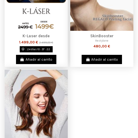
K-Laser desde
SkinBooster
Restylane
1.499,00 €
2.499,00 €
480,00 €
24
días
10
:
37
:
22
Añadir al carrito
Añadir al carrito