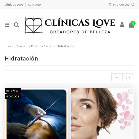
Clínicas Love
Contacto
Mis deseos (
0
)
0
Inicio
Medicina Estética Facial
Hidratación
Hidratación
3
¡En oferta!
-1.000,00 €