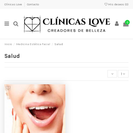
Clínicas Love
Contacto
Mis deseos (
0
)
0
Inicio
Medicina Estética Facial
Salud
Salud
1