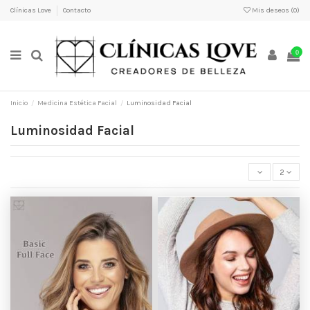
Clínicas Love
Contacto
Mis deseos (
0
)
0
Inicio
Medicina Estética Facial
Luminosidad Facial
Luminosidad Facial
2