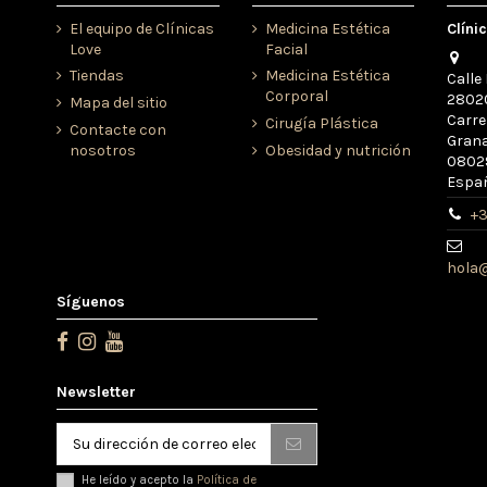
El equipo de Clínicas
Medicina Estética
Clíni
Love
Facial
Tiendas
Medicina Estética
Calle 
Corporal
28020
Mapa del sitio
Carre
Cirugía Plástica
Contacte con
Grana
nosotros
Obesidad y nutrición
08029
Espa
+3
hola@
Síguenos
Newsletter
He leído y acepto la
Política de