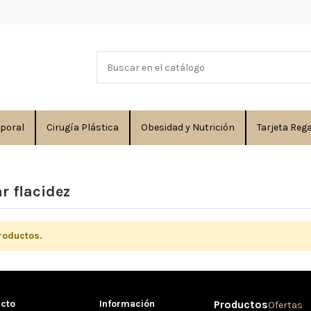
rporal
Cirugía Plástica
Obesidad y Nutrición
Tarjeta Reg
r flacidez
roductos.
acto
Información
Productos
Ofertas