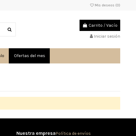
Mis deseos (
0
)
Carrito
/
Vacío
Iniciar sesión
alo
Ofertas del mes
Nuestra empresa
Política de envíos