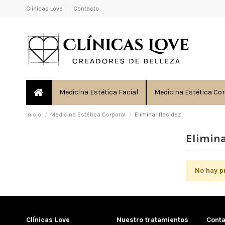
Clínicas Love
Contacto
Medicina Estética Facial
Medicina Estética Co
Inicio
Medicina Estética Corporal
Eliminar flacidez
Elimina
No hay p
Clínicas Love
Nuestro tratamientos
Cont