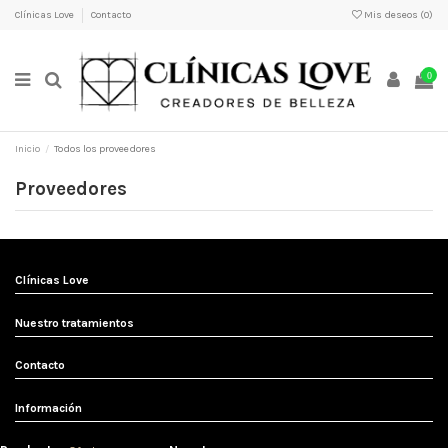
Clínicas Love
Contacto
Mis deseos (
0
)
0
Inicio
Todos los proveedores
Proveedores
Clínicas Love
Nuestro tratamientos
Contacto
Información