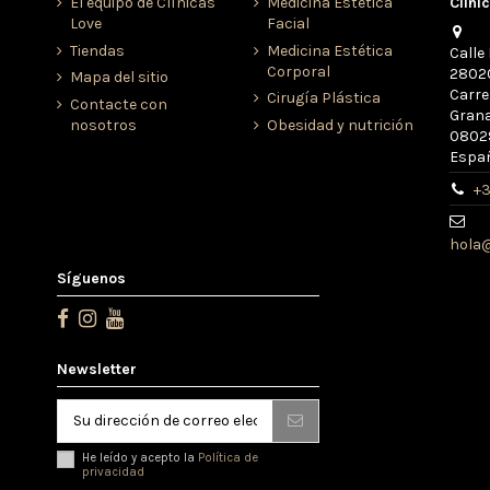
El equipo de Clínicas
Medicina Estética
Clíni
Love
Facial
Tiendas
Medicina Estética
Calle 
Corporal
28020
Mapa del sitio
Carre
Cirugía Plástica
Contacte con
Grana
nosotros
Obesidad y nutrición
08029
Espa
+3
hola@
Síguenos
Newsletter
He leído y acepto la
Política de
privacidad