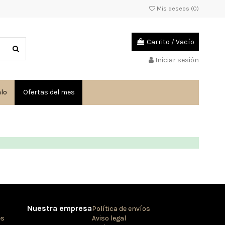
Mis deseos (
0
)
Carrito
/
Vacío
Iniciar sesión
alo
Ofertas del mes
Nuestra empresa
Política de envíos
es
Aviso legal