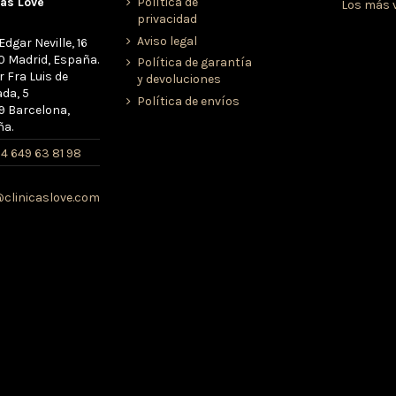
cas Love
Política de
Los más 
privacidad
Aviso legal
Edgar Neville, 16
 Madrid, España.
Política de garantía
r Fra Luis de
y devoluciones
da, 5
Política de envíos
 Barcelona,
ña.
4 649 63 81 98
clinicaslove.com