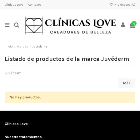
Clínicas Love
Contacto
Mis deseos (
0
)
0
Inicio
Marcas
Juvéderm
Listado de productos de la marca Juvéderm
Juvéderm
Más
No hay productos.
Clínicas Love
Nuestro tratamientos