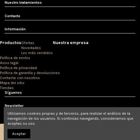
Nuestro tratamientos
Contacto
Información
Productos
Nuestra empresa
Ofertas
Novedades
Los más vendidos
Política de envíos
Aviso legal
Política de privacidad
Política de garantía y devoluciones
Contacte con nosotros
Mapa del sitio
Tiendas
Síguenos
Newsletter
Utilizamos cookies propias y de terceros, para realizar el análisis de la
navegación de los usuarios. Si continúas navegando, consideramos que
aceptas su uso.
Aceptar
© Clínicas Love 2020.