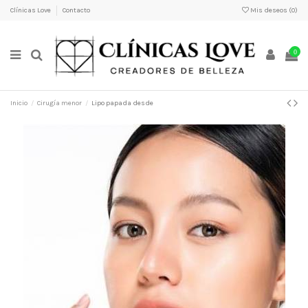
Clínicas Love
Contacto
Mis deseos (
0
)
0
Inicio
Cirugía menor
Lipo papada desde