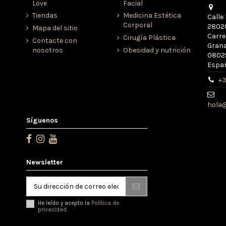
Love
Facial
Tiendas
Medicina Estética
Calle 
Corporal
28020
Mapa del sitio
Carre
Cirugía Plástica
Contacte con
Grana
nosotros
Obesidad y nutrición
08029
Espa
+3
hola@
Síguenos
Newsletter
He leído y acepto la
Política de
privacidad