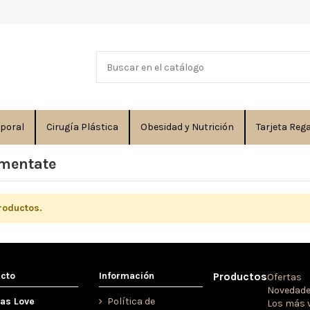
rporal
Cirugía Plástica
Obesidad y Nutrición
Tarjeta Reg
mentate
roductos.
acto
Información
Productos
Ofertas
Novedad
cas Love
Política de
Los más 