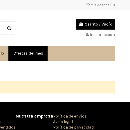
Mis deseos (
0
)
Carrito
/
Vacío
Iniciar sesión
alo
Ofertas del mes
Nuestra empresa
Política de envíos
es
Aviso legal
vendidos
Política de privacidad